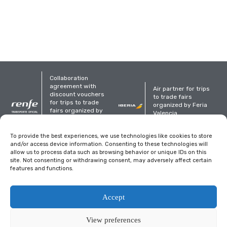
Collaboration
agreement with
Air partner for trips
discount vouchers
to trade fairs
for trips to trade
organized by Feria
fairs organized by
Valencia
Feria Valencia
To provide the best experiences, we use technologies like cookies to store
Organized
and/or access device information. Consenting to these technologies will
allow us to process data such as browsing behavior or unique IDs on this
site. Not consenting or withdrawing consent, may adversely affect certain
features and functions.
Accept
Legal notice
Privacy Policy
Cookies policy
View preferences