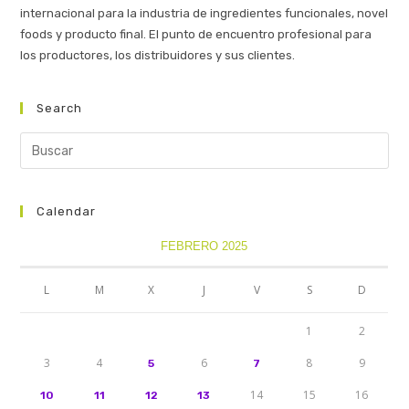
internacional para la industria de ingredientes funcionales, novel
foods y producto final. El punto de encuentro profesional para
los productores, los distribuidores y sus clientes.
Search
Calendar
FEBRERO 2025
L
M
X
J
V
S
D
1
2
3
4
6
8
9
5
7
14
15
16
10
11
12
13