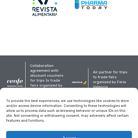
Collaboration
agreement with
Air partner for trips
discount vouchers
to trade fairs
for trips to trade
organized by Feria
fairs organized by
Valencia
Feria Valencia
Organized
To provide the best experiences, we use technologies like cookies to store
and/or access device information. Consenting to these technologies will
allow us to process data such as browsing behavior or unique IDs on this
site. Not consenting or withdrawing consent, may adversely affect certain
features and functions.
Legal notice
Privacy Policy
Cookies policy
Accept