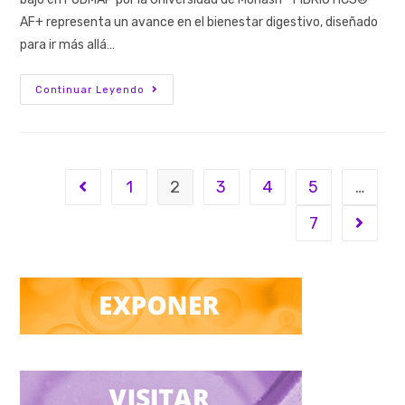
AF+ representa un avance en el bienestar digestivo, diseñado
para ir más allá…
Continuar Leyendo
1
2
3
4
5
…
7