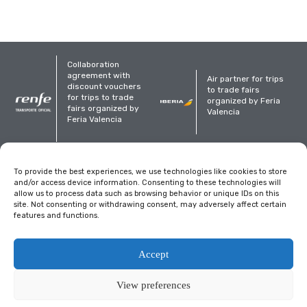
Collaboration
agreement with
Air partner for trips
discount vouchers
to trade fairs
for trips to trade
organized by Feria
fairs organized by
Valencia
Feria Valencia
Organized
To provide the best experiences, we use technologies like cookies to store
and/or access device information. Consenting to these technologies will
allow us to process data such as browsing behavior or unique IDs on this
site. Not consenting or withdrawing consent, may adversely affect certain
features and functions.
Legal notice
Privacy Policy
Cookies policy
Accept
View preferences