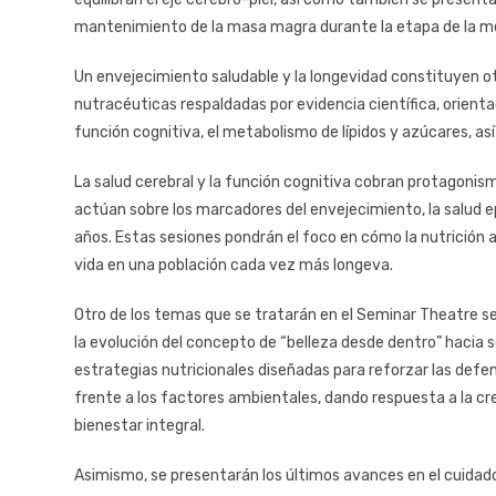
mantenimiento de la masa magra durante la etapa de la me
Un envejecimiento saludable y la longevidad constituyen ot
nutracéuticas respaldadas por evidencia científica, orientadas
función cognitiva, el metabolismo de lípidos y azúcares, as
La salud cerebral y la función cognitiva cobran protagoni
actúan sobre los marcadores del envejecimiento, la salud e
años. Estas sesiones pondrán el foco en cómo la nutrición 
vida en una población cada vez más longeva.
Otro de los temas que se tratarán en el Seminar Theatre s
la evolución del concepto de “belleza desde dentro” hacia 
estrategias nutricionales diseñadas para reforzar las defens
frente a los factores ambientales, dando respuesta a la 
bienestar integral.
Asimismo, se presentarán los últimos avances en el cuidado