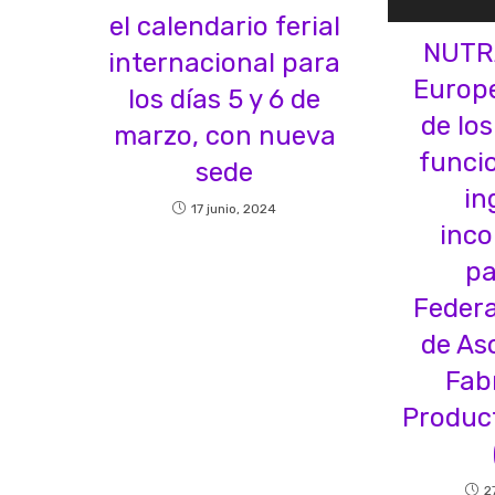
el calendario ferial
NUTR
internacional para
Europe
los días 5 y 6 de
de lo
marzo, con nueva
funcio
sede
in
17 junio, 2024
inc
pa
Feder
de As
Fab
Produc
2