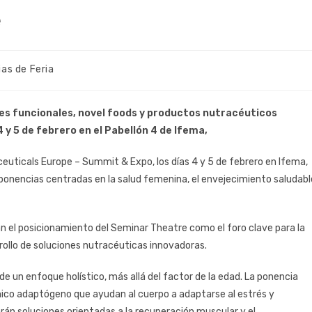
e
ias de Feria
ntes funcionales, novel foods y productos nutracéuticos
4 y 5 de febrero en el Pabellón 4 de Ifema,
euticals Europe – Summit & Expo, los días 4 y 5 de febrero en Ifema,
ponencias centradas en la salud femenina, el envejecimiento saludabl
n el posicionamiento del Seminar Theatre como el foro clave para la
rrollo de soluciones nutracéuticas innovadoras.
sde un enfoque holístico, más allá del factor de la edad. La ponencia
ánico adaptógeno que ayudan al cuerpo a adaptarse al estrés y
arán soluciones orientadas a la recuperación muscular y el