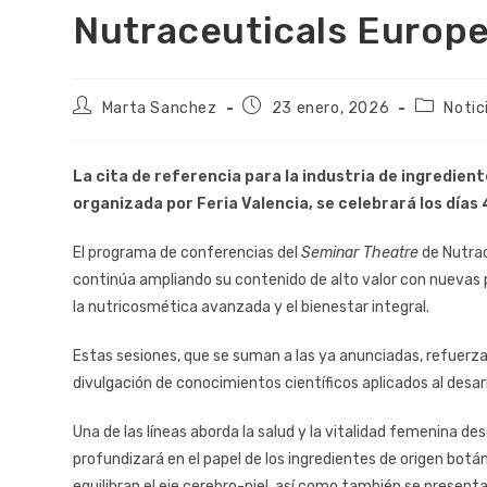
Nutraceuticals Europ
Marta Sanchez
23 enero, 2026
Notic
La cita de referencia para la industria de ingredie
organizada por Feria Valencia, se celebrará los días 
El programa de conferencias del
Seminar Theatre
de Nutrac
continúa ampliando su contenido de alto valor con nuevas 
la nutricosmética avanzada y el bienestar integral.
Estas sesiones, que se suman a las ya anunciadas, refuerza
divulgación de conocimientos científicos aplicados al desa
Una de las líneas aborda la salud y la vitalidad femenina de
profundizará en el papel de los ingredientes de origen bot
equilibran el eje cerebro-piel, así como también se present