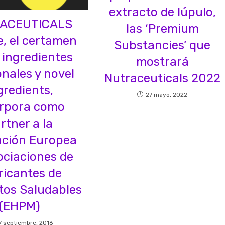
extracto de lúpulo,
ACEUTICALS
las ‘Premium
, el certamen
Substancies’ que
s ingredientes
mostrará
nales y novel
Nutraceuticals 2022
gredients,
27 mayo, 2022
orpora como
rtner a la
ación Europea
ociaciones de
ricantes de
tos Saludables
(EHPM)
7 septiembre, 2016