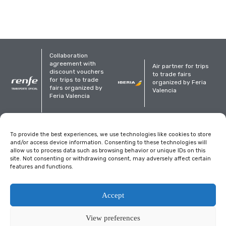
Collaboration
agreement with
Air partner for trips
discount vouchers
to trade fairs
for trips to trade
organized by Feria
fairs organized by
Valencia
Feria Valencia
Organized
To provide the best experiences, we use technologies like cookies to store
and/or access device information. Consenting to these technologies will
allow us to process data such as browsing behavior or unique IDs on this
site. Not consenting or withdrawing consent, may adversely affect certain
features and functions.
Legal notice
Privacy Policy
Cookies policy
Accept
View preferences