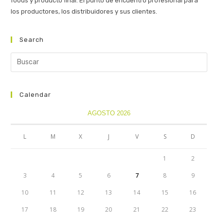
foods y producto final. El punto de encuentro profesional para
los productores, los distribuidores y sus clientes.
Search
Calendar
AGOSTO 2026
L
M
X
J
V
S
D
1
2
3
4
5
6
7
8
9
10
11
12
13
14
15
16
17
18
19
20
21
22
23