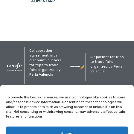
Collaboration
agreement with
Air partner for trips
discount vouchers
to trade fairs
for trips to trade
organized by Feria
fairs organized by
Valencia
Feria Valencia
Organized
To provide the best experiences, we use technologies like cookies to store
and/or access device information. Consenting to these technologies will
allow us to process data such as browsing behavior or unique IDs on this
site. Not consenting or withdrawing consent, may adversely affect certain
features and functions.
Legal notice
Privacy Policy
Cookies policy
Accept