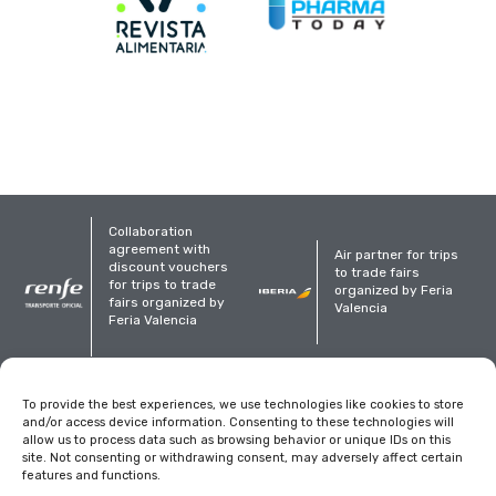
Collaboration
agreement with
Air partner for trips
discount vouchers
to trade fairs
for trips to trade
organized by Feria
fairs organized by
Valencia
Feria Valencia
Organized
To provide the best experiences, we use technologies like cookies to store
and/or access device information. Consenting to these technologies will
allow us to process data such as browsing behavior or unique IDs on this
site. Not consenting or withdrawing consent, may adversely affect certain
features and functions.