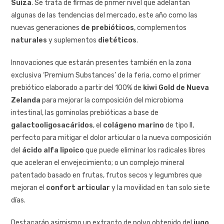
Suiza
. Se trata de firmas de primer nivel que adelantan
algunas de las tendencias del mercado, este año como las
nuevas generaciones
de prebióticos
, complementos
naturales
y suplementos
dietéticos
.
Innovaciones que estarán presentes también en la zona
exclusiva ‘Premium Substances’ de la feria, como el primer
prebiótico elaborado a partir del 100% de
kiwi Gold de Nueva
Zelanda
para mejorar la composición del microbioma
intestinal, las gominolas prebióticas a base de
galactooligosacáridos
, el
colágeno marino
de tipo II,
perfecto para mitigar el dolor articular o la nueva composición
del
ácido alfa lipoico
que puede eliminar los radicales libres
que aceleran el envejecimiento; o un complejo mineral
patentado basado en frutas, frutos secos y legumbres que
mejoran el
confort articular
y la movilidad en tan solo siete
días.
Destacarán asimismo un extracto de polvo obtenido del
jugo