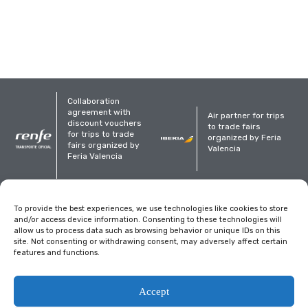
Collaboration
agreement with
Air partner for trips
discount vouchers
to trade fairs
for trips to trade
organized by Feria
fairs organized by
Valencia
Feria Valencia
Organized
To provide the best experiences, we use technologies like cookies to store
and/or access device information. Consenting to these technologies will
allow us to process data such as browsing behavior or unique IDs on this
site. Not consenting or withdrawing consent, may adversely affect certain
features and functions.
Legal notice
Privacy Policy
Cookies policy
Accept