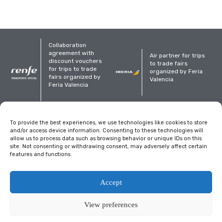
Collaboration
agreement with
Air partner for trips
discount vouchers
to trade fairs
for trips to trade
organized by Feria
fairs organized by
Valencia
Feria Valencia
Organized
To provide the best experiences, we use technologies like cookies to store
and/or access device information. Consenting to these technologies will
allow us to process data such as browsing behavior or unique IDs on this
site. Not consenting or withdrawing consent, may adversely affect certain
features and functions.
Legal notice
Privacy Policy
Cookies policy
Accept
View preferences