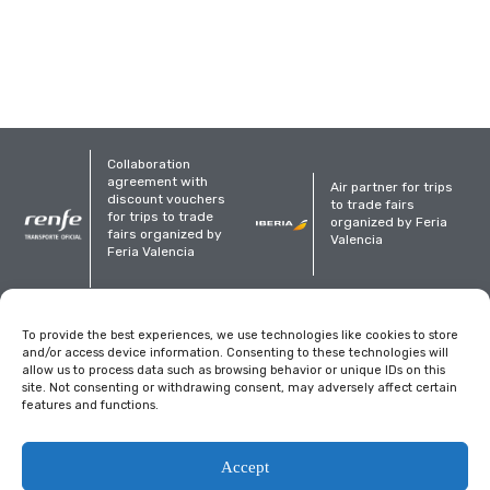
Collaboration
agreement with
Air partner for trips
discount vouchers
to trade fairs
for trips to trade
organized by Feria
fairs organized by
Valencia
Feria Valencia
Organized
To provide the best experiences, we use technologies like cookies to store
and/or access device information. Consenting to these technologies will
allow us to process data such as browsing behavior or unique IDs on this
site. Not consenting or withdrawing consent, may adversely affect certain
features and functions.
Legal notice
Privacy Policy
Cookies policy
Accept