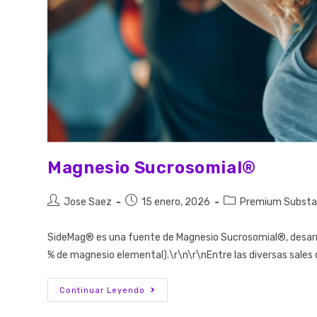
Magnesio Sucrosomial®
Jose Saez
15 enero, 2026
Premium Substa
SideMag® es una fuente de Magnesio Sucrosomial®, desarr
% de magnesio elemental).\r\n\r\nEntre las diversas sales 
Continuar Leyendo